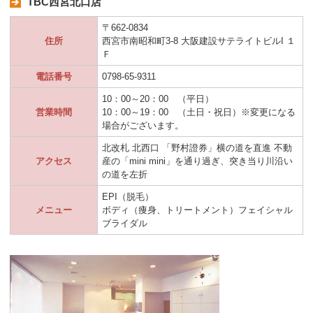
TBC西宮北口店
〒662-0834
住所
西宮市南昭和町3-8 大阪建設サテライトビルI １
Ｆ
電話番号
0798-65-9311
10：00～20：00 （平日）
営業時間
10：00～19：00 （土日・祝日）※変更になる
場合がございます。
北改札 北西口 「野村證券」横の道を直進 不動
アクセス
産の「mini mini」を通り過ぎ、突き当り川沿い
の道を左折
EPI（脱毛）
メニュー
ボディ（痩身、トリートメント）フェイシャル
ブライダル