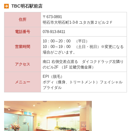
TBC明石駅前店
〒673-0891
住所
明石市大明石町1-3-8 ユタカ第２ビル２Ｆ
電話番号
078-913-8411
10：00～20：00 （平日）
営業時間
10：00～19：00 （土日・祝日）※変更になる
場合がございます。
南口 右側交差点渡る ダイコクドラッグ左隣り
アクセス
のビル2F （1F 近畿労働金庫）
EPI（脱毛）
メニュー
ボディ（痩身、トリートメント）フェイシャル
ブライダル