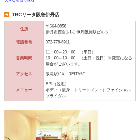
大きな地図で見る
TBCリータ阪急伊丹店
〒664-0858
住所
伊丹市西台1-1-1 伊丹阪急駅ビル５Ｆ
電話番号
072-778-8911
11：00～20：00 （平日）
営業時間
10：00～19：00 （土日・祝日）※変更になる
場合がございます。
アクセス
阪急駅ﾋﾞﾙ REITA5F
EPI（脱毛）
メニュー
ボディ（痩身、トリートメント）フェイシャル
ブライダル