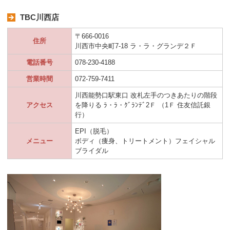
TBC川西店
〒666-0016
住所
川西市中央町7-18 ラ・ラ・グランデ２Ｆ
電話番号
078-230-4188
営業時間
072-759-7411
川西能勢口駅東口 改札左手のつきあたりの階段
アクセス
を降りる ﾗ・ﾗ・ｸﾞﾗﾝﾃﾞ2Ｆ （1Ｆ 住友信託銀
行）
EPI（脱毛）
メニュー
ボディ（痩身、トリートメント）フェイシャル
ブライダル