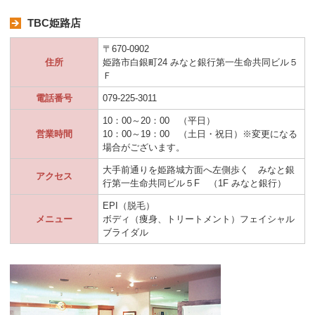
TBC姫路店
〒670-0902
住所
姫路市白銀町24 みなと銀行第一生命共同ビル５
Ｆ
電話番号
079-225-3011
10：00～20：00 （平日）
営業時間
10：00～19：00 （土日・祝日）※変更になる
場合がございます。
大手前通りを姫路城方面へ左側歩く みなと銀
アクセス
行第一生命共同ビル５F （1F みなと銀行）
EPI（脱毛）
メニュー
ボディ（痩身、トリートメント）フェイシャル
ブライダル