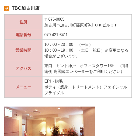
TBC加古川店
〒675-0065
住所
加古川市加古川町篠原町9-1 ＯＫビル３Ｆ
電話番号
079-421-6411
10：00～20：00 （平日）
営業時間
10：00～19：00 （土日・祝日）※変更になる
場合がございます。
東口 ミント神戸 オフィスタワー16F （1階
アクセス
南側 高層階エレベーターをご利用ください）
EPI（脱毛）
メニュー
ボディ（痩身、トリートメント）フェイシャル
ブライダル