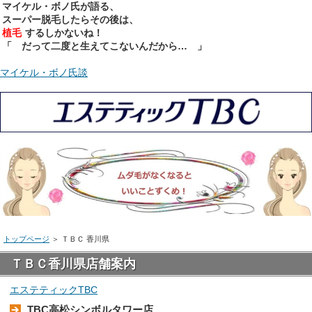
マイケル・ボノ氏が語る、
スーパー脱毛したらその後は、
植毛
するしかないね！
「 だって二度と生えてこないんだから… 」
マイケル・ボノ氏談
トップページ
＞
ＴＢＣ 香川県
ＴＢＣ香川県店舗案内
エステティックTBC
TBC高松シンボルタワー店