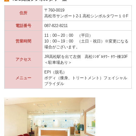
〒760-0019
住所
高松市サンポート2-1 高松シンボルタワー１０F
電話番号
087-822-8211
11：00～20：00 （平日）
営業時間
10：00～19：00 （土日・祝日）※変更になる
場合がございます。
JR高松駅を出て左側 高松ｼﾝﾎﾞﾙﾀﾜｰ ﾀﾜｰ棟10F
アクセス
＜駐車場あり＞
EPI（脱毛）
メニュー
ボディ（痩身、トリートメント）フェイシャル
ブライダル