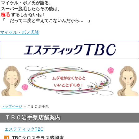
マイケル・ボノ氏が語る、
スーパー脱毛したらその後は、
植毛
するしかないね！
「 だって二度と生えてこないんだから… 」
マイケル・ボノ氏談
トップページ
＞
ＴＢＣ 岩手県
ＴＢＣ岩手県店舗案内
エステティックTBC
TBCクロステラス盛岡店